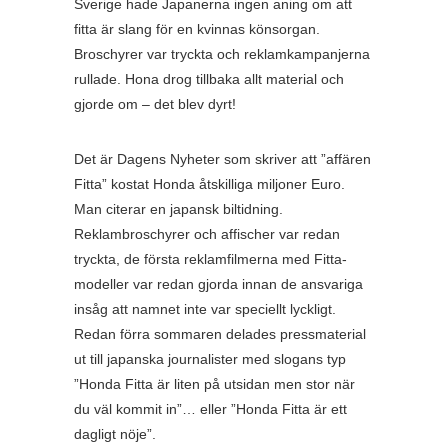
Sverige hade Japanerna ingen aning om att
fitta är slang för en kvinnas könsorgan.
Broschyrer var tryckta och reklamkampanjerna
rullade. Hona drog tillbaka allt material och
gjorde om – det blev dyrt!
Det är Dagens Nyheter som skriver att ”affären
Fitta” kostat Honda åtskilliga miljoner Euro.
Man citerar en japansk biltidning.
Reklambroschyrer och affischer var redan
tryckta, de första reklamfilmerna med Fitta-
modeller var redan gjorda innan de ansvariga
insåg att namnet inte var speciellt lyckligt.
Redan förra sommaren delades pressmaterial
ut till japanska journalister med slogans typ
”Honda Fitta är liten på utsidan men stor när
du väl kommit in”… eller ”Honda Fitta är ett
dagligt nöje”.